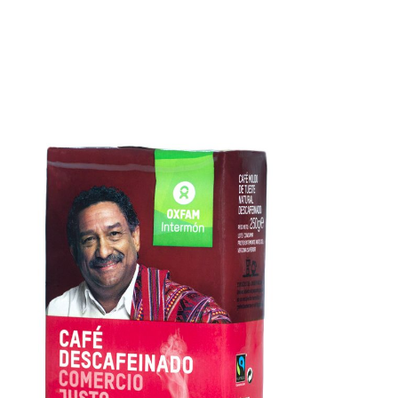
#café
#solidaridad